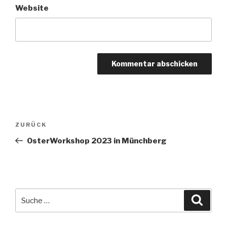
Website
Beitragsnavigation
Vorheriger
ZURÜCK
Beitrag
OsterWorkshop 2023 in Münchberg
Suche
Suche
nach: